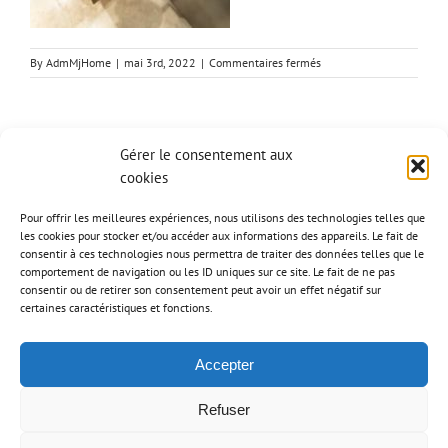
sur
By
AdmMjHome
|
mai 3rd, 2022
|
Commentaires fermés
cuisine
en
chêne
à
Share This Story, Choose Your Platform!
lames
Gérer le consentement aux
aléatoires
cookies
huilées
Facebook
Twitter
Reddit
LinkedIn
WhatsApp
Tumblr
Pinterest
Vk
Email
blanchies
Pour offrir les meilleures expériences, nous utilisons des technologies telles que
et
les cookies pour stocker et/ou accéder aux informations des appareils. Le fait de
plan
consentir à ces technologies nous permettra de traiter des données telles que le
de
comportement de navigation ou les ID uniques sur ce site. Le fait de ne pas
travail
consentir ou de retirer son consentement peut avoir un effet négatif sur
en
certaines caractéristiques et fonctions.
granit
zimbabwe
effet
Accepter
cuir
(42)
Refuser