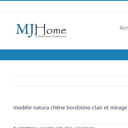
Skip
to
content
Acc
modèle natura chêne bordolino clair et mirage 
By
AdmMjHome
|
novembre 16th, 2016
|
0 Comments