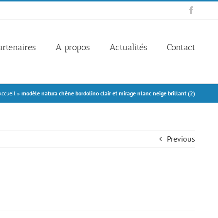
Facebo
artenaires
A propos
Actualités
Contact
Accueil
»
modèle natura chêne bordolino clair et mirage nlanc neige brillant (2)
Previous