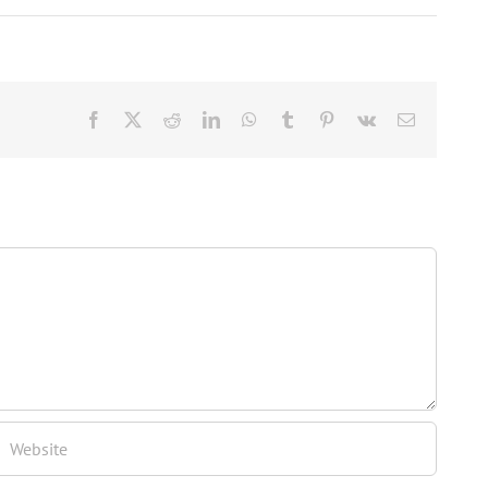
Facebook
Twitter
Reddit
LinkedIn
WhatsApp
Tumblr
Pinterest
Vk
Email