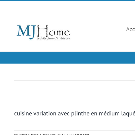
Skip
to
content
Acc
cuisine variation avec plinthe en médium laqué
By
AdmMjHome
|
avril 9th, 2017
|
0 Comments