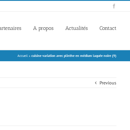
Facebo
artenaires
A propos
Actualités
Contact
Accueil
»
cuisine variation avec plinthe en médium laquée noire (9)
Previous