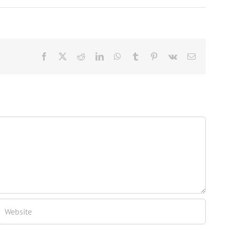
Facebook
Twitter
Reddit
LinkedIn
WhatsApp
Tumblr
Pinterest
Vk
Email