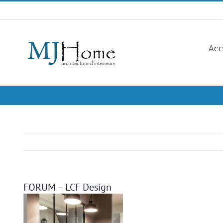
Skip
to
content
Acc
FORUM – LCF Design