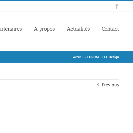
Facebo
artenaires
A propos
Actualités
Contact
Accueil
»
FORUM – LCF Design
Previous